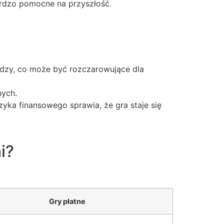
ardzo pomocne na przyszłość.
ędzy, co może być rozczarowujące dla
nych.
yka finansowego sprawia, że gra staje się
i?
Gry płatne