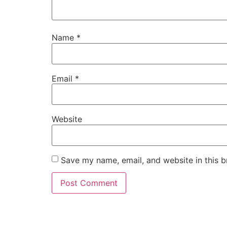
Name
*
Email
*
Website
Save my name, email, and website in this b