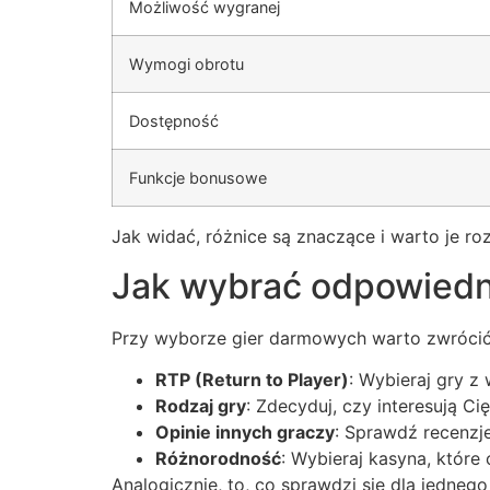
Możliwość wygranej
Wymogi obrotu
Dostępność
Funkcje bonusowe
Jak widać, różnice są znaczące i warto je r
Jak wybrać odpowiedn
Przy wyborze gier darmowych warto zwrócić 
RTP (Return to Player)
: Wybieraj gry z
Rodzaj gry
: Zdecyduj, czy interesują Ci
Opinie innych graczy
: Sprawdź recenzje
Różnorodność
: Wybieraj kasyna, które
Analogicznie, to, co sprawdzi się dla jedneg