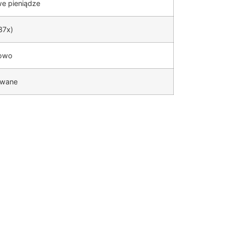
e pieniądze
37x)
owo
wane